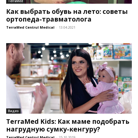
TerraMed
Как выбрать обувь на лето: советы
ортопеда-травматолога
TerraMed Centrul Medical
-
13.04.2021
Видео
TerraMed Kids: Как маме подобрать
нагрудную сумку-кенгуру?
TerraMed Centrul Medical
-
25.10.2019