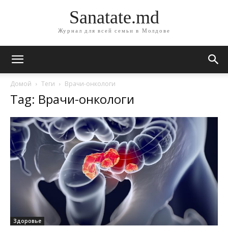
Sanatate.md
Журнал для всей семьи в Молдове
Домой
Теги
Врачи-онкологи
Tag: Врачи-онкологи
Здоровье