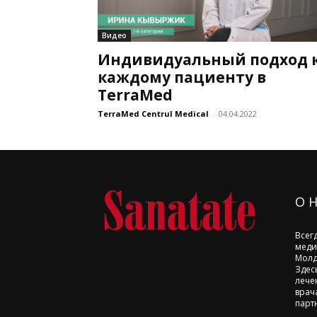
Видео
Индивидуальный подход 
каждому пациенту в
TerraMed
TerraMed Centrul Medical
-
04.04.2022
О 
Всег
меди
Молд
Здес
лече
врач
парт