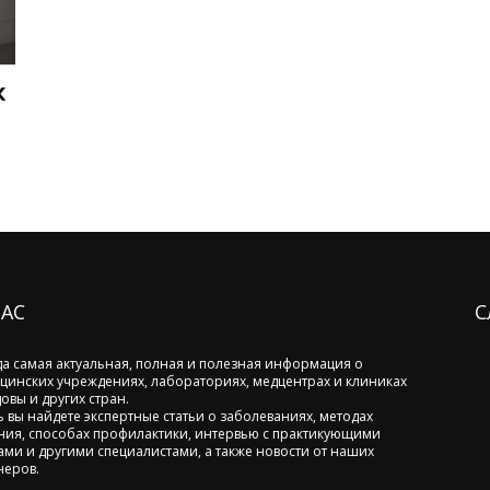
к
НАС
С
да самая актуальная, полная и полезная информация о
цинских учреждениях, лабораториях, медцентрах и клиниках
овы и других стран.
ь вы найдете экспертные статьи о заболеваниях, методах
ния, способах профилактики, интервью с практикующими
ами и другими специалистами, а также новости от наших
неров.