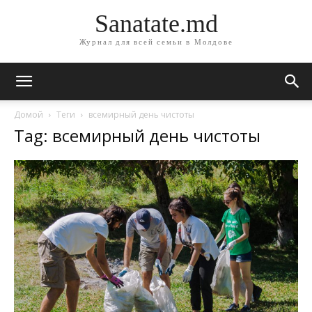
Sanatate.md
Журнал для всей семьи в Молдове
Домой
Теги
всемирный день чистоты
Tag: всемирный день чистоты