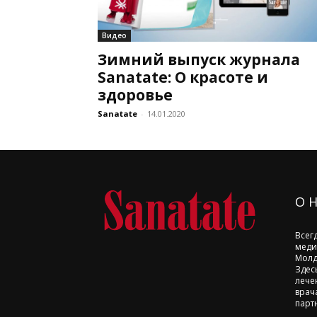
Видео
Зимний выпуск журнала
Sanatate: О красоте и
здоровье
Sanatate
-
14.01.2020
О 
Всег
меди
Молд
Здес
лече
врач
парт