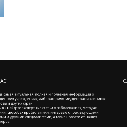
НАС
С
да самая актуальная, полная и полезная информация о
цинских учреждениях, лабораториях, медцентрах и клиниках
овы и других стран.
ь вы найдете экспертные статьи о заболеваниях, методах
ния, способах профилактики, интервью с практикующими
ами и другими специалистами, а также новости от наших
неров.