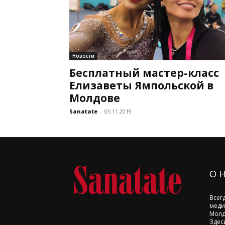
Новости
Бесплатный мастер-класс
Елизаветы Ямпольской в
Молдове
Sanatate
-
05.11.2019
О 
Всег
меди
Молд
Здес