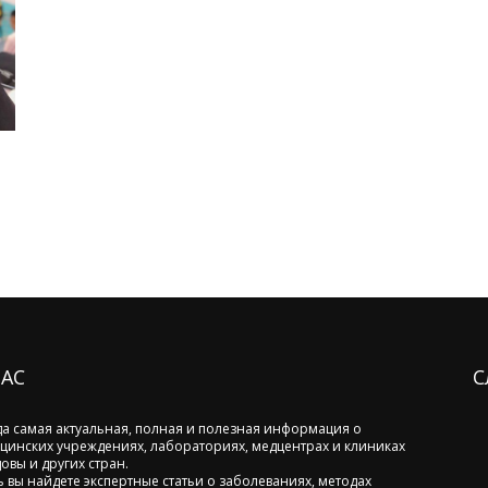
НАС
С
да самая актуальная, полная и полезная информация о
цинских учреждениях, лабораториях, медцентрах и клиниках
овы и других стран.
ь вы найдете экспертные статьи о заболеваниях, методах