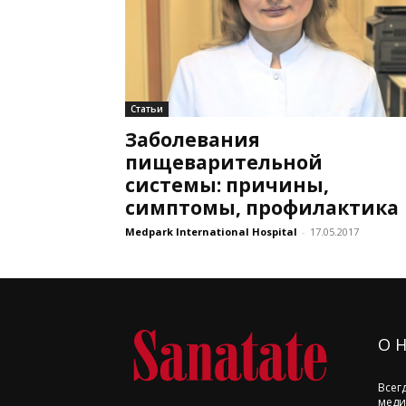
Статьи
Заболевания
пищеварительной
системы: причины,
симптомы, профилактика
Medpark International Hospital
-
17.05.2017
О 
Всег
меди