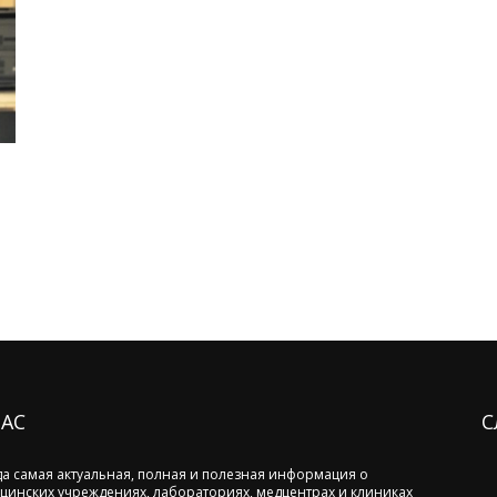
НАС
С
да самая актуальная, полная и полезная информация о
цинских учреждениях, лабораториях, медцентрах и клиниках