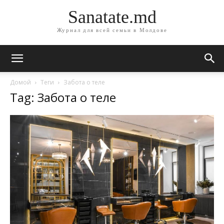
Sanatate.md
Журнал для всей семьи в Молдове
Домой
Теги
Забота о теле
Tag: Забота о теле