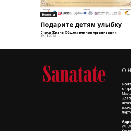
Новости
Подарите детям улыбку
Спаси Жизнь Общественная организация
-
19.11.2018
О 
Всег
меди
Молд
Здес
лече
врач
парт
Адре
ул. В
Отд