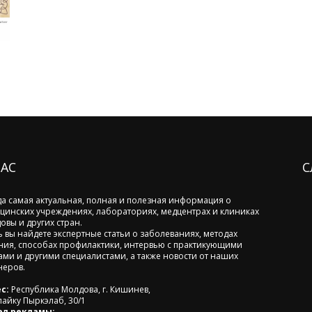
НАС
С
да самая актуальная, полная и полезная информация о
цинских учреждениях, лабораториях, медцентрах и клиниках
овы и других стран.
ь вы найдете экспертные статьи о заболеваниях, методах
ния, способах профилактики, интервью с практикующими
ами и другими специалистами, а также новости от наших
неров.
с:
Республика Молдова, г. Кишинев,
лайку Пыркэлаб, 30/1
ел рекламы: