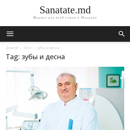
Sanatate.md
Журнал для всей семьи в Молдове
Домой
Теги
зубы и десна
Tag: зубы и десна