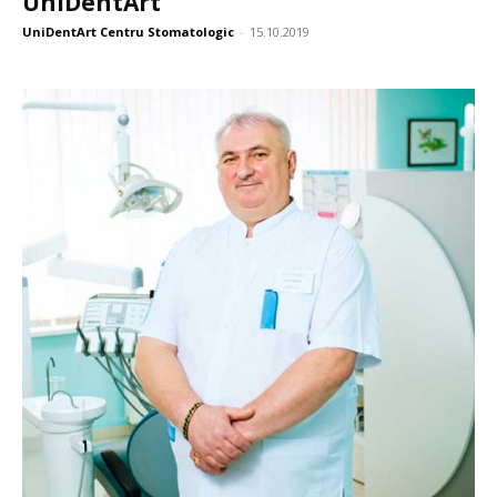
UniDentArt
UniDentArt Centru Stomatologic
-
15.10.2019