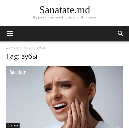
Sanatate.md
Журнал для всей семьи в Молдове
Домой
Теги
зубы
Tag: зубы
Статьи