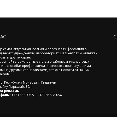
НАС
С
да самая актуальная, полная и полезная информация о
цинских учреждениях, лабораториях, медцентрах и клиниках
овы и других стран.
ь вы найдете экспертные статьи о заболеваниях, методах
ния, способах профилактики, интервью с практикующими
ами и другими специалистами, а также новости от наших
неров.
с:
Республика Молдова, г. Кишинев,
лайку Пыркэлаб, 30/1
ел рекламы:
ефоны:
+373 68 199 951; +373 68 585 054