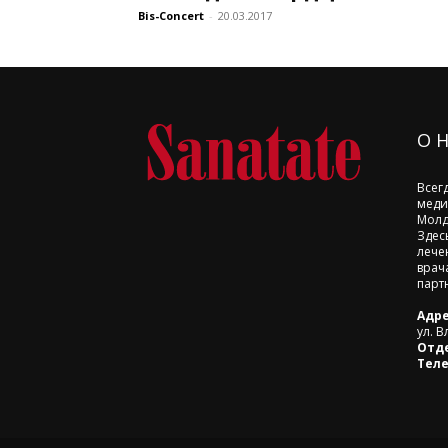
Bis-Concert
-
20.03.2017
О 
Всег
меди
Молд
Здес
лече
врач
парт
Адре
ул. В
Отд
Тел