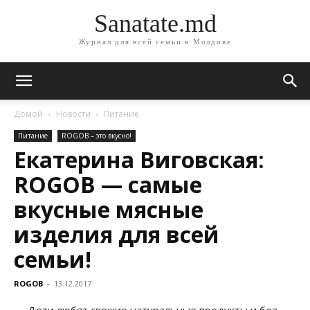
Sanatate.md
Журнал для всей семьи в Молдове
Домой
Новости
Питание
Питание
ROGOB – это вкусно!
Екатерина Виговская:
ROGOB — самые
вкусные мясные
изделия для всей
семьи!
ROGOB
-
13.12.2017