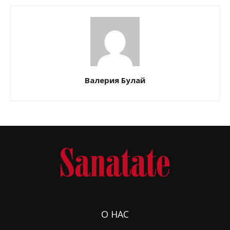
Валерия Булай
О НАС