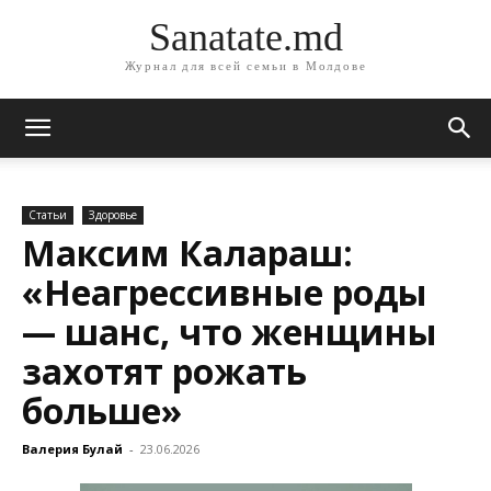
Sanatate.md
Журнал для всей семьи в Молдове
Статьи
Здоровье
Максим Калараш:
«Неагрессивные роды
— шанс, что женщины
захотят рожать
больше»
Валерия Булай
-
23.06.2026