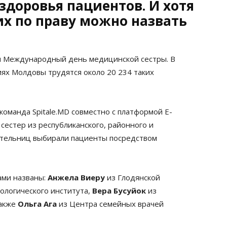
здоровья пациентов. И хотя
их по праву можно назвать
ся Международный день медицинской сестры. В
ях Молдовы трудятся около 20 234 таких
оманда Spitale.MD совместно с платформой E-
сестер из республиканского, районного и
тельниц выбирали пациенты посредством
ами названы:
Анжела Виеру
из Глодянской
ологического института,
Вера Бусуйок
из
также
Ольга Ага
из Центра семейных врачей