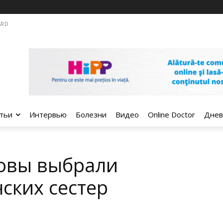
ARD
тьи
Интервью
Болезни
Видео
Оnline Doctor
Днев
овы выбрали
ских сестер