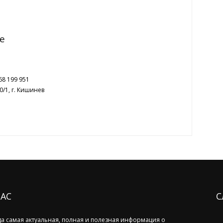
e
68 199 951
0/1, г. Кишинев
НАС
С
да самая актуальная, полная и полезная информация о