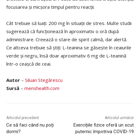
focusarea și micșora timpul pentru reacții.
Cât trebuie să luați: 200 mg în situații de stres. Multe studii
sugerează că funcționează în aproximativ o oră după
administrare. Creează o stare de spirit calmă, dar alertă.
Ce altceva trebuie să știți: L-teanina se găsește în ceaiurile
verde și negru, însă doar aproximativ 6 mg de L-teanină
într-o ceașcă de ceai.
Autor
–
Siluan Stegărescu
Sursă
–
menshealth.com
Articolul precedent
Articolul următor
Ce să faci când nu poți
Exercițiile fizice oferă un scut
dormi?
puternic împotriva COVID-19