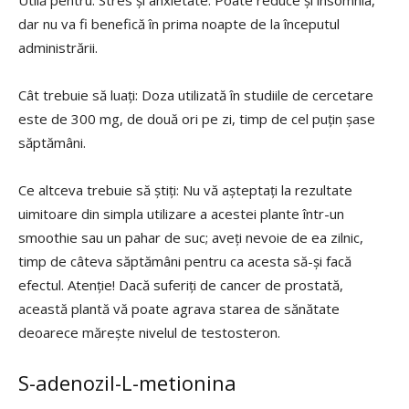
Utilă pentru: Stres și anxietate. Poate reduce și insomnia,
dar nu va fi benefică în prima noapte de la începutul
administrării.
Cât trebuie să luați: Doza utilizată în studiile de cercetare
este de 300 mg, de două ori pe zi, timp de cel puțin șase
săptămâni.
Ce altceva trebuie să știți: Nu vă așteptați la rezultate
uimitoare din simpla utilizare a acestei plante într-un
smoothie sau un pahar de suc; aveți nevoie de ea zilnic,
timp de câteva săptămâni pentru ca acesta să-și facă
efectul. Atenție! Dacă suferiți de cancer de prostată,
această plantă vă poate agrava starea de sănătate
deoarece mărește nivelul de testosteron.
S-adenozil-L-metionina