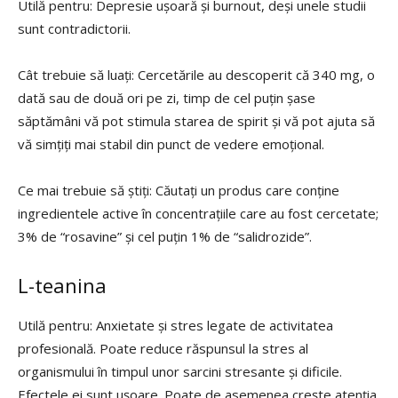
Utilă pentru: Depresie ușoară și burnout, deși unele studii
sunt contradictorii.
Cât trebuie să luați: Cercetările au descoperit că 340 mg, o
dată sau de două ori pe zi, timp de cel puțin șase
săptămâni vă pot stimula starea de spirit și vă pot ajuta să
vă simțiți mai stabil din punct de vedere emoțional.
Ce mai trebuie să știți: Căutați un produs care conține
ingredientele active în concentrațiile care au fost cercetate;
3% de “rosavine” și cel puțin 1% de “salidrozide”.
L-teanina
Utilă pentru: Anxietate și stres legate de activitatea
profesională. Poate reduce răspunsul la stres al
organismului în timpul unor sarcini stresante și dificile.
Efectele ei sunt ușoare. Poate de asemenea crește atenția,