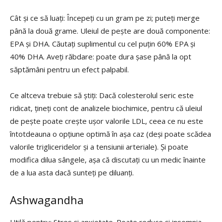
Cât și ce să luați: Începeți cu un gram pe zi; puteți merge
până la două grame. Uleiul de pește are două componente:
EPA și DHA. Căutați suplimentul cu cel puțin 60% EPA și
40% DHA. Aveți răbdare: poate dura șase până la opt
săptămâni pentru un efect palpabil.
Ce altceva trebuie să știți: Dacă colesterolul seric este
ridicat, țineți cont de analizele biochimice, pentru că uleiul
de pește poate crește ușor valorile LDL, ceea ce nu este
întotdeauna o opțiune optimă în așa caz (deși poate scădea
valorile trigliceridelor și a tensiunii arteriale). Și poate
modifica dilua sângele, așa că discutați cu un medic înainte
de a lua asta dacă sunteți pe diluanți.
Ashwagandha