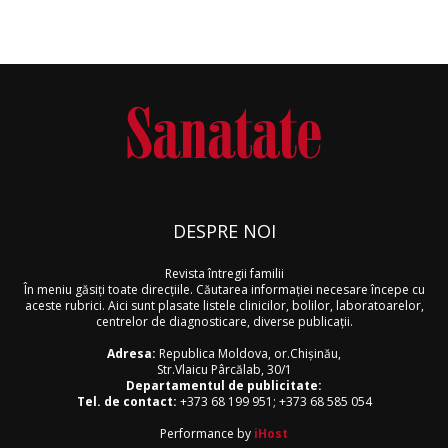
DESPRE NOI
Revista întregii familii
În meniu găsiţi toate direcţiile. Căutarea informaţiei necesare începe cu
aceste rubrici. Aici sunt plasate listele clinicilor, bolilor, laboratoarelor,
centrelor de diagnosticare, diverse publicaţii.
Adresa:
Republica Moldova, or.Chişinău,
Str.Vlaicu Pârcălab, 30/1
Departamentul de publicitate:
Tel. de contact:
+373 68 199 951
;
+373 68 585 054
Performance by
iHost