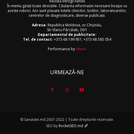
Revista întregii familii
În meniu găsiţi toate direcţiile. Căutarea informaţiei necesare începe cu
aceste rubrici. Aici sunt plasate listele clinicilor, bolilor, laboratoarelor,
centrelor de diagnosticare, diverse publicaţii.
Adresa:
Republica Moldova, or.Chişinău,
Str.Vlaicu Pârcălab, 30/1
Departamentul de publicitate:
Tel. de contact:
+373 68 199 951
;
+373 68 585 054
Performance by
iHost
URMEAZĂ-NE
© Sanatate.md 2007-2022 | Toate drepturile rezervate.
SEO by
RocketSEO.md