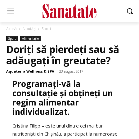
Acasă
Noutăți
Sport
Sport
Alimentație
Doriți să pierdeți sau să
adăugați în greutate?
Aquaterra Wellness & SPA
-
23 august 2017
Programați-vă la
consultație și obțineți un
regim alimentar
individualizat.
Cristina Filipp – este unul dintre cei mai buni
nutriționiști din Chișinău, a participat la numeroase