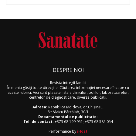
DESPRE NOI
Revista întregii familii
În meniu găsiţi toate direcţiile. Căutarea informaţiei necesare începe cu
aceste rubrici. Aici sunt plasate listele clinicilor, bolilor, laboratoarelor,
centrelor de diagnosticare, diverse publicaţii.
Adresa:
Republica Moldova, or.Chişinău,
Str.Vlaicu Pârcălab, 30/1
Departamentul de publicitate:
Tel. de contact:
+373 68 199 951
;
+373 68 585 054
Performance by
iHost