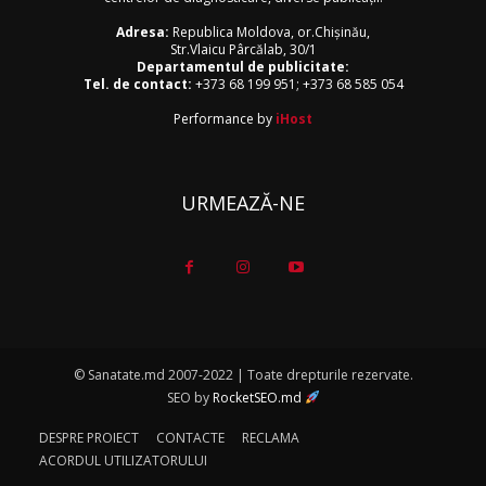
Adresa:
Republica Moldova, or.Chişinău,
Str.Vlaicu Pârcălab, 30/1
Departamentul de publicitate:
Tel. de contact:
+373 68 199 951
;
+373 68 585 054
Performance by
iHost
URMEAZĂ-NE
© Sanatate.md 2007-2022 | Toate drepturile rezervate.
SEO by
RocketSEO.md
DESPRE PROIECT
CONTACTE
RECLAMA
ACORDUL UTILIZATORULUI