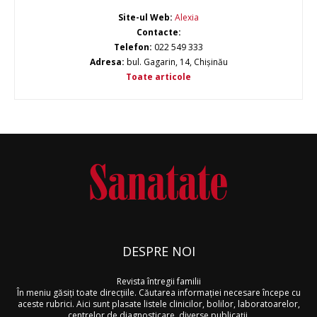
Site-ul Web:
Alexia
Contacte:
Telefon:
022 549 333
Adresa:
bul. Gagarin, 14, Chișinău
Toate articole
DESPRE NOI
Revista întregii familii
În meniu găsiţi toate direcţiile. Căutarea informaţiei necesare începe cu
aceste rubrici. Aici sunt plasate listele clinicilor, bolilor, laboratoarelor,
centrelor de diagnosticare, diverse publicaţii.