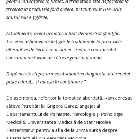
pentru renunțarea la fumat. A treia etapă este negocierea la
trecerea la produsele fără ardere, precum sunt HTP-urile,
snusul sau e-țigările.
Actualmente, avem următorul fapt demonstrat științific:
Trecerea definitivă de la țigările tradiționale la produsele
alternative de livrare a nicotinei – reduce considerabil
consumul de toxine de către organismul uman.
După aceste etape, urmează stabilirea diagnosticului repetat
peste o lună… și tot așa în continuare.”
De asemenea, referitor la tematica abordată, i-am adresat
câteva întrebări lui Grigore Garaz, angajat al
Departamentului de Psihiatrie, Narcologie și Psihologie
Medicală, Universitatea Medicală de Stat “Nicolae
Testemițanu” pentru a afla de la prima sursă despre
situația actuală din Republica Moldova.