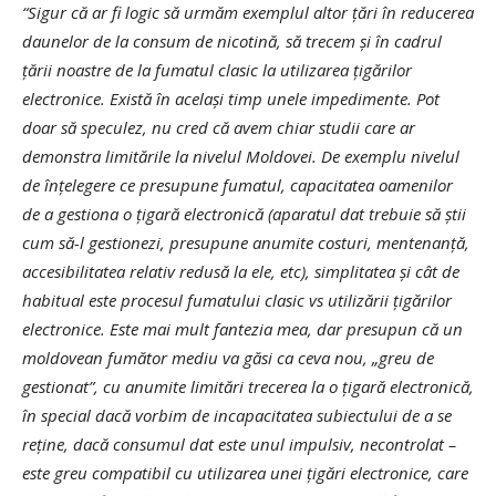
“Sigur că ar fi logic să urmăm exemplul altor țări în reducerea
daunelor de la consum de nicotină, să trecem și în cadrul
țării noastre de la fumatul clasic la utilizarea țigărilor
electronice. Există în același timp unele impedimente. Pot
doar să speculez, nu cred că avem chiar studii care ar
demonstra limitările la nivelul Moldovei. De exemplu nivelul
de înțelegere ce presupune fumatul, capacitatea oamenilor
de a gestiona o țigară electronică (aparatul dat trebuie să știi
cum să-l gestionezi, presupune anumite costuri, mentenanță,
accesibilitatea relativ redusă la ele, etc), simplitatea și cât de
habitual este procesul fumatului clasic vs utilizării țigărilor
electronice. Este mai mult fantezia mea, dar presupun că un
moldovean fumător mediu va găsi ca ceva nou, „greu de
gestionat”, cu anumite limitări trecerea la o țigară electronică,
în special dacă vorbim de incapacitatea subiectului de a se
reține, dacă consumul dat este unul impulsiv, necontrolat –
este greu compatibil cu utilizarea unei țigări electronice, care