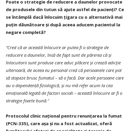
Poate o strategie de reducere a daunelor provocate
de produsele din tutun să ajute astfel de pacienți? Ce
se întâmplă dacă înlocuim țigara cu o alternativă mai
puțin dăunătoare și după aceea aducem pacientul la
negare completă?
“Cred că ar această înlocuire ar putea fi o strategie de
reducere a daunelor, însă de fapt sunt de părerea că și
înlocuitorii sunt produse care aduc plăcere și crează adicție
ulterioară, de aceea eu personal cred că persoanele care pot
să stopeze brusc fumatul – să o facă. Dar acele persoane care
au o dependență fiziologică, și nu mă refer acum la cea
emoțională legată de factori sociali – această înlocuire ar fi o
strategie foarte bună.”
Protocolul clinic național pentru renunțarea la fumat
(PCN-335), care așa și nu a fost actualizat, oferă
fumătorului sfaturi de specialitate și terapie de