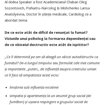
Al doilea Speaker a fost Academicianul Chaban Oleg
Sozontovich, Psihiatru-Narcolog & Mishchenko Larisa
Anatolyevna, Doctor în științe medicale, Cardiolog ce a
abordat tema:
De ce este atât de dificil de renunțat la fumat?
Viziunile unui psiholog la formarea dependenței sau
de ce obiceiul destructiv este atât de ispititor?
,,Ce îl determină pe om să aleagă un obicei autodistructiv ca
fumatul? De-a lungul timpului sau formulat cele mai comune
și importante ,,puteri,, de influență asupra creierului uman
ce îl face să simpatizeze acest viciu:
liniștirea sub influența nicotinei
simpatia și apartenența la un anumit grup social (de
fumători) și ușoara respingere a grupului social de