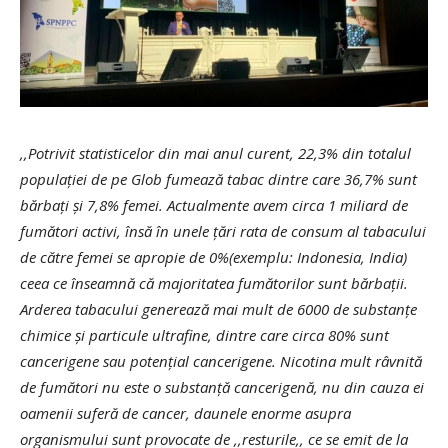
,,Potrivit statisticelor din mai anul curent, 22,3% din totalul
populației de pe Glob fumează tabac dintre care 36,7% sunt
bărbați și 7,8% femei. Actualmente avem circa 1 miliard de
fumători activi, însă în unele țări rata de consum al tabacului
de către femei se apropie de 0%(exemplu: Indonesia, India)
ceea ce înseamnă că majoritatea fumătorilor sunt bărbații.
Arderea tabacului generează mai mult de 6000 de substanțe
chimice și particule ultrafine, dintre care circa 80% sunt
cancerigene sau potențial cancerigene. Nicotina mult râvnită
de fumători nu este o substanță cancerigenă, nu din cauza ei
oamenii suferă de cancer, daunele enorme asupra
organismului sunt provocate de ,,resturile,, ce se emit de la