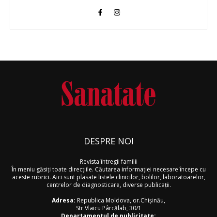
DESPRE NOI
Revista întregii familii
În meniu găsiţi toate direcţiile. Căutarea informaţiei necesare începe cu
aceste rubrici. Aici sunt plasate listele clinicilor, bolilor, laboratoarelor,
centrelor de diagnosticare, diverse publicaţii.
Adresa:
Republica Moldova, or.Chişinău,
Str.Vlaicu Pârcălab, 30/1
Departamentul de publicitate: