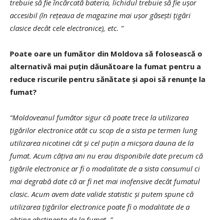
trebuie să fie încărcată bateria, lichidul trebuie să fie ușor
accesibil (în rețeaua de magazine mai ușor găsești țigări
clasice decât cele electronice), etc. ”
Poate oare un fumător din Moldova să folosească o
alternativă mai puțin dăunătoare la fumat pentru a
reduce riscurile pentru sănătate și apoi să renunțe la
fumat?
“Moldoveanul fumător sigur că poate trece la utilizarea
țigărilor electronice atât cu scop de a sista pe termen lung
utilizarea nicotinei cât și cel puțin a micșora dauna de la
fumat. Acum câțiva ani nu erau disponibile date precum că
țigările electronice ar fi o modalitate de a sista consumul ci
mai degrabă date că ar fi net mai inofensive decât fumatul
clasic. Acum avem date valide statistic și putem spune că
utilizarea țigărilor electronice poate fi o modalitate de a
obține abstinența de la fumat. ”