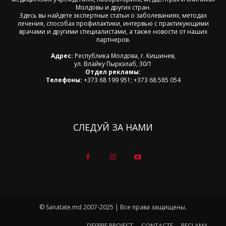
Молдовы и других стран.
Здесь вы найдете экспертные статьи о заболеваниях, методах
лечения, способах профилактики, интервью с практикующими
врачами и другими специалистами, а также новости от наших
партнеров.
Адрес:
Республика Молдова, г. Кишинев,
ул. Влайку Пыркэлаб, 30/1
Отдел рекламы:
Телефоны:
+373 68 199 951; +373 68 585 054
СЛЕДУЙ ЗА НАМИ
© Sanatate.md 2007-2025 | Все права защищены.
DESPRE PROIECT
CONTACTE
RECLAMA