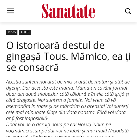
Video
TOUS
O istorioară destul de
gingașă Tous. Mămico, ea ți
se consacră
Aceștia suntem noi atât de mici și atât de maturi și atât de
diferiți. Dar aceasta este mama. Mama-un cuvânt format
doar din două silabe,dar câtă căldură e în ele, câtă grijă și
câtă dragoste. Noi suntem o familie. Noi vrem să vă
asemănăm în toate și ne mândrim cu aceasta! Voi sunteți
cele mai minunate ființe din viața noastră. Fără voi viața
ar fi fost imposibilă!
Doar voi ne-o dăruiți nouă pe ea! Noi vă iubim pe
voi,mămici scumpe,dar voi ne iubiți și mai mult! Niciodată
nu vom găsi îndeajuns cuvinte pentru a ne exprima