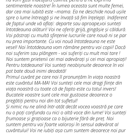
sentimentele noastre! În lumea aceasta sunt multe femei,
dar cea mai iubită este –mama. Ea ne deschide nouă ușile
spre o lume întreagă și ne învață să fim înțelepți. Indiferent
de faptul unde vă aflați: departe sau aproape,voi sunteți
întotdeauna alături! Voi ne oferiți grijă, gingășie și căldură.
Voi păstrați cu multă sfințenie lucrurile care nouă ni se par
nu prea importante. Cu voi nouă întotdeauna ne este
vesel! Noi întotdeauna vom rămâne pentru voi copii! Dacă
noi suferim sau plângem - voi suferiți cu mult mai tare !
Noi suntem prietenii cei mai adevărați și cei mai apropiați!
Pentru totdeauna! Voi sunteți neobișnuite deoarece în voi
pot bate două inimi deodată!
Primul cuvânt pe care noi îl pronunțăm în viața noastră
este cuvântul MA-MA! Voi sunteți cele mai dragi ființe din
viața noastră cu toate că de fapto este cu totul invers!
Bucatele voastre sunt cele mai gustoase deoarece o
pregătiți pentru noi din tot sufletul!
Și nimic nu ne alină într-atât decât vocea voastră pe care
nu o poți confunda cu nici o altă voce din lume! Voi sunteți
frumoase și grațioase ca o bijuterie fără de preț. Noi
suntem pentru voi foarte valoroși în sensul adevărat al
cuvântului! Voi ne iubiți așa cum suntem deoarece noi pur