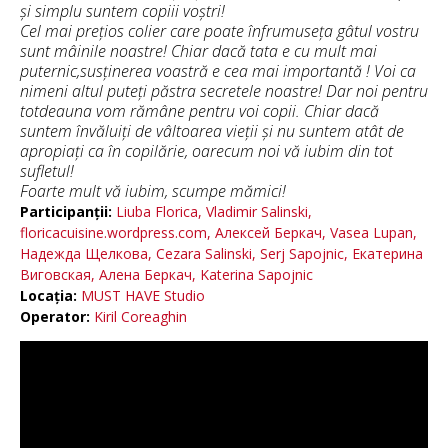
și simplu suntem copiii voștri!
Cel mai prețios colier care poate înfrumuseța gâtul vostru
sunt mâinile noastre! Chiar dacă tata e cu mult mai
puternic,susținerea voastră e cea mai importantă ! Voi ca
nimeni altul puteți păstra secretele noastre! Dar noi pentru
totdeauna vom rămâne pentru voi copii. Chiar dacă
suntem învăluiți de vâltoarea vieții și nu suntem atât de
apropiați ca în copilărie, oarecum noi vă iubim din tot
sufletul!
Foarte mult vă iubim, scumpe mămici!
Participanții:
Liuba Florica,
Vladimir Salinski,
floricacuisine.wordpress.com,
Алексей Беркач,
Vasea Lupan,
Надежда Щелкова,
Cezara Salinski,
Serj Sapojnic,
Екатерина
Виговская,
Алена Беркач,
Katerina Sapojnic
Locația:
MUST HAVE Studio
Operator:
Kiril Coreaghin