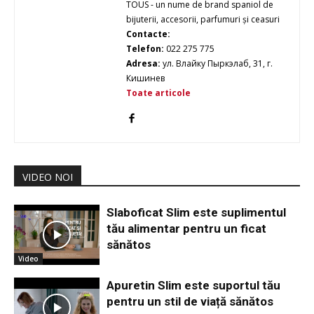
TOUS - un nume de brand spaniol de
bijuterii, accesorii, parfumuri și ceasuri
Contacte:
Telefon:
022 275 775
Adresa:
ул. Влайку Пыркэлаб, 31, г.
Кишинев
Toate articole
VIDEO NOI
Slaboficat Slim este suplimentul
tău alimentar pentru un ficat
sănătos
Video
Apuretin Slim este suportul tău
pentru un stil de viață sănătos