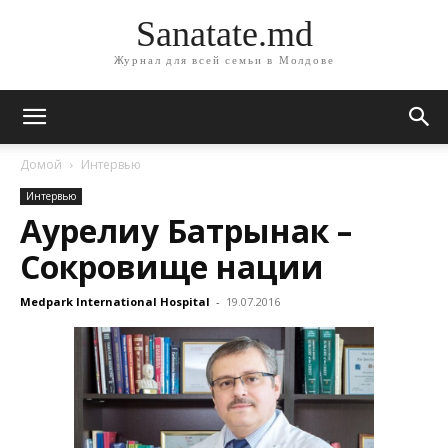
Sanatate.md
Журнал для всей семьи в Молдове
Домой
Интервью
Интервью
Аурелиу Батрынак –
Сокровище нации
Medpark International Hospital
-
19.07.2016