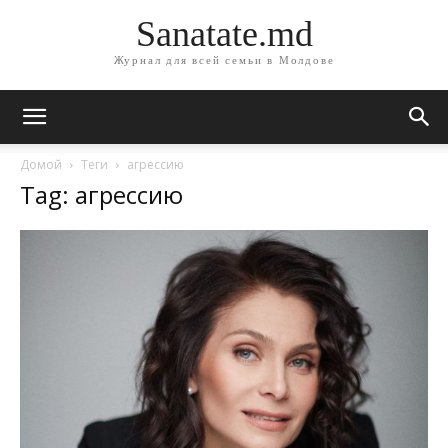
Sanatate.md
Журнал для всей семьи в Молдове
Домой
Теги
агрессию
Tag: агрессию