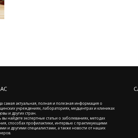
НАС
С
да самая актуальная, полная и полезная информация о
цинских учреждениях, лабораториях, медцентрах и клиниках
овы и других стран.
ь вы найдете экспертные статьи о заболеваниях, методах
ния, способах профилактики, интервью с практикующими
ами и другими специалистами, а также новости от наших
неров.