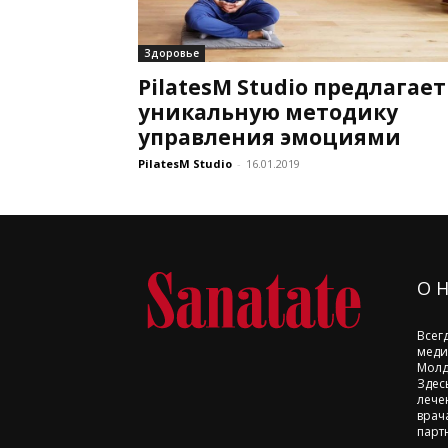
Здоровье
PilatesM Studio предлагает
уникальную методику
управления эмоциями
PilatesM Studio
-
16.01.2019
О 
Всег
меди
Молд
Здес
лече
врач
парт