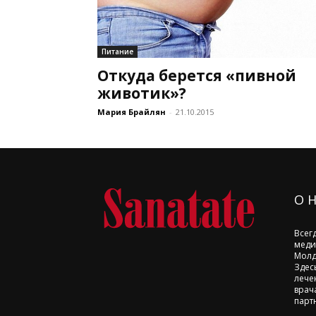
Питание
Откуда берется «пивной
животик»?
Мария Брайлян
-
21.10.2015
О 
Всег
меди
Молд
Здес
лече
врач
парт