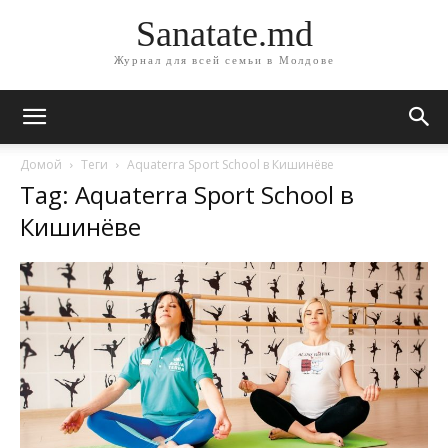
Sanatate.md
Журнал для всей семьи в Молдове
Домой
Теги
Aquaterra Sport School в Кишинёве
Tag: Aquaterra Sport School в
Кишинёве