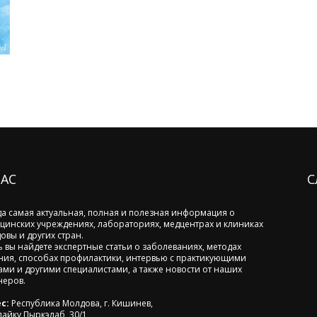
НАС
С
да самая актуальная, полная и полезная информация о
цинских учреждениях, лабораториях, медцентрах и клиниках
овы и других стран.
ь вы найдете экспертные статьи о заболеваниях, методах
ния, способах профилактики, интервью с практикующими
ами и другими специалистами, а также новости от наших
неров.
с:
Республика Молдова, г. Кишинев,
лайку Пыркэлаб, 30/1