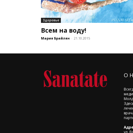
Здоровье
Всем на воду!
Мария Брайлян
-
21.10.2015
О 
Всег
меди
Молд
Здес
лече
врач
парт
Адре
ул. В