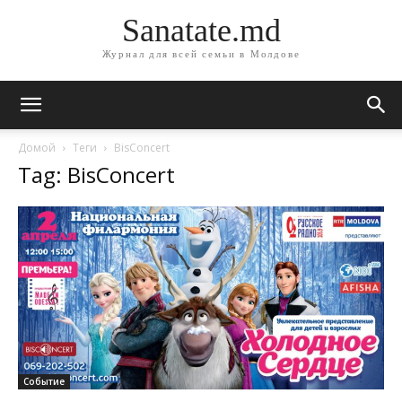
Sanatate.md
Журнал для всей семьи в Молдове
Домой
Теги
BisConcert
Tag: BisConcert
Событие