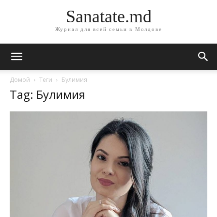
Sanatate.md
Журнал для всей семьи в Молдове
Домой
Теги
Булимия
Tag: Булимия