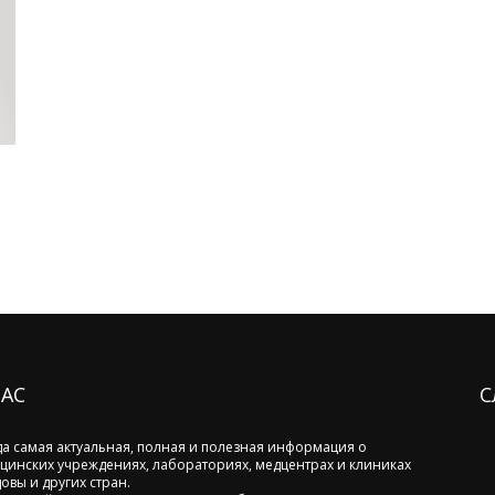
НАС
С
да самая актуальная, полная и полезная информация о
цинских учреждениях, лабораториях, медцентрах и клиниках
овы и других стран.