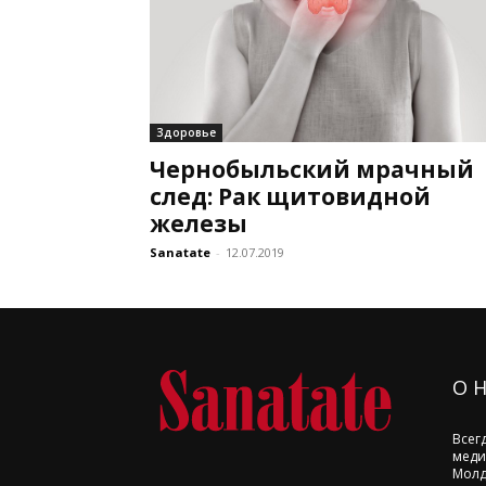
Здоровье
Чернобыльский мрачный
след: Рак щитовидной
железы
Sanatate
-
12.07.2019
О 
Всег
меди
Молд