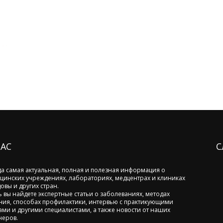
НАС
С
да самая актуальная, полная и полезная информация о
цинских учреждениях, лабораториях, медцентрах и клиниках
овы и других стран.
ь вы найдете экспертные статьи о заболеваниях, методах
ния, способах профилактики, интервью с практикующими
ами и другими специалистами, а также новости от наших
неров.