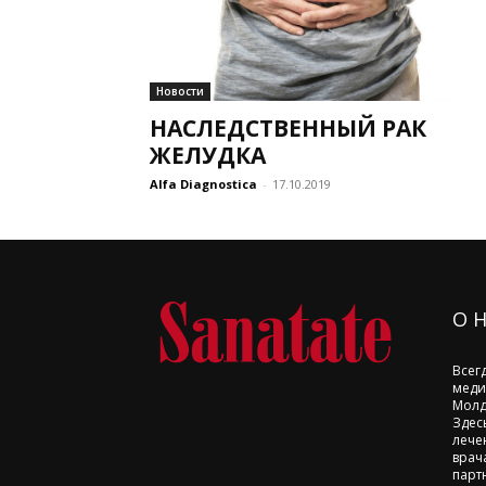
Новости
НАСЛЕДСТВЕННЫЙ РАК
ЖЕЛУДКА
Alfa Diagnostica
-
17.10.2019
О 
Всег
меди
Молд
Здес
лече
врач
парт