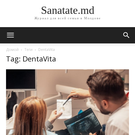
Sanatate.md
Журнал для всей семьи в Молдове
Домой
Теги
DentaVita
Tag: DentaVita