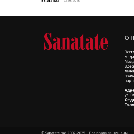
BB-Dializa
-
22.08.2018
О 
Всег
меди
Молд
Здес
лече
врач
парт
Адре
ул. В
Отд
Тел
© Sanatate.md 2007-2025 | Все права защищены.