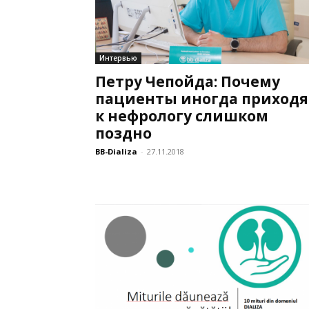
Интервью
Петру Чепойда: Почему
пациенты иногда приходя
к нефрологу слишком
поздно
BB-Dializa
-
27.11.2018