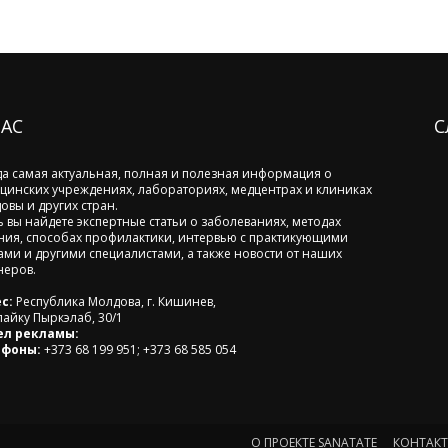
НАС
С
да самая актуальная, полная и полезная информация о
цинских учреждениях, лабораториях, медцентрах и клиниках
овы и других стран.
ь вы найдете экспертные статьи о заболеваниях, методах
ния, способах профилактики, интервью с практикующими
ами и другими специалистами, а также новости от наших
неров.
с:
Республика Молдова, г. Кишинев,
лайку Пыркэлаб, 30/1
ел рекламы:
ефоны:
+373 68 199 951; +373 68 585 054
О ПРОЕКТЕ SANATATE
КОНТАК