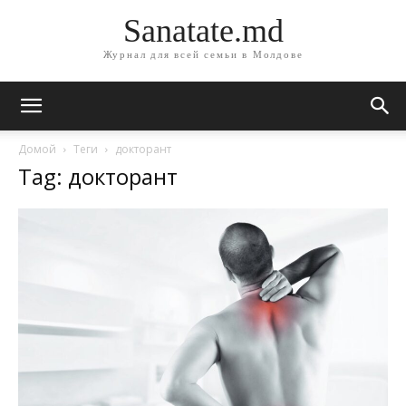
Sanatate.md
Журнал для всей семьи в Молдове
Домой
Теги
докторант
Tag: докторант