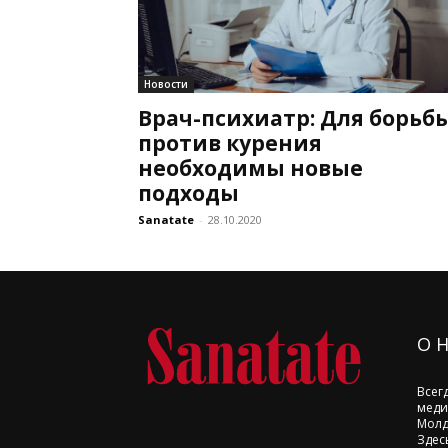
Новости
Врач-психиатр: Для борьб
против курения
необходимы новые
подходы
Sanatate
-
28.10.2020
О 
Всег
меди
Молд
Здес