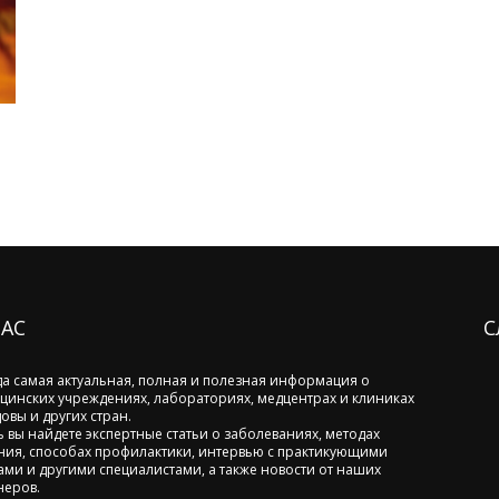
НАС
С
да самая актуальная, полная и полезная информация о
цинских учреждениях, лабораториях, медцентрах и клиниках
овы и других стран.
ь вы найдете экспертные статьи о заболеваниях, методах
ния, способах профилактики, интервью с практикующими
ами и другими специалистами, а также новости от наших
неров.