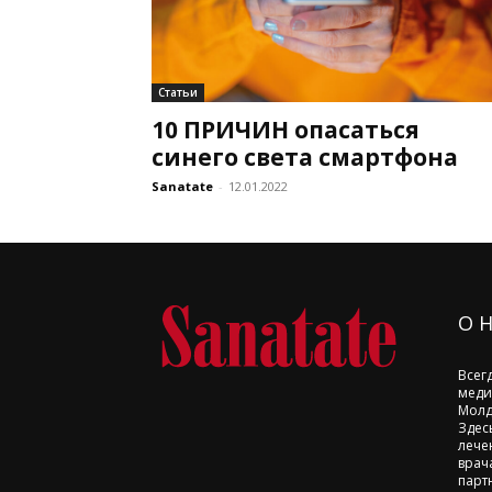
Статьи
10 ПРИЧИН опасаться
синего света смартфона
Sanatate
-
12.01.2022
О 
Всег
меди
Молд
Здес
лече
врач
парт