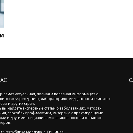
ки
НАС
С
да самая актуальная, полная и полезная информация о
цинских учреждениях, лабораториях, медцентрах и клиниках
овы и других стран.
ь вы найдете экспертные статьи о заболеваниях, методах
ния, способах профилактики, интервью с практикующими
ами и другими специалистами, а также новости от наших
неров.
с:
Республика Молдова, г. Кишинев,