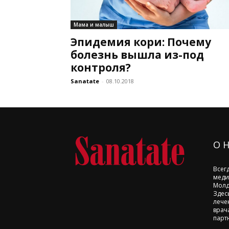
Мама и малыш
Эпидемия кори: Почему
болезнь вышла из-под
контроля?
Sanatate
-
08.10.2018
О 
Всег
меди
Молд
Здес
лече
врач
парт