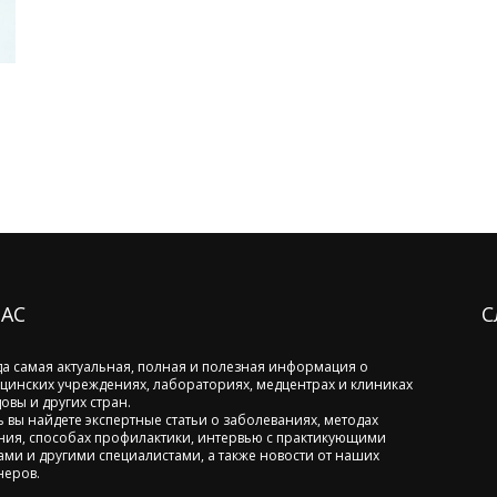
НАС
С
да самая актуальная, полная и полезная информация о
цинских учреждениях, лабораториях, медцентрах и клиниках
овы и других стран.
ь вы найдете экспертные статьи о заболеваниях, методах
ния, способах профилактики, интервью с практикующими
ами и другими специалистами, а также новости от наших
неров.