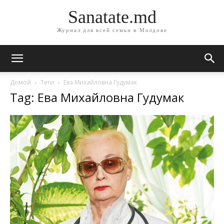
Sanatate.md
Журнал для всей семьи в Молдове
Домой
Теги
Ева Михайловна Гудумак
Tag: Ева Михайловна Гудумак