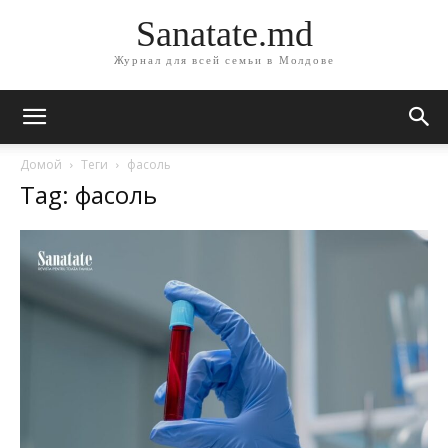
Sanatate.md
Журнал для всей семьи в Молдове
Домой
Теги
фасоль
Tag: фасоль