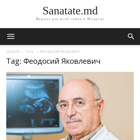
Sanatate.md
Журнал для всей семьи в Молдове
Домой
Теги
Феодосий Яковлевич
Tag: Феодосий Яковлевич