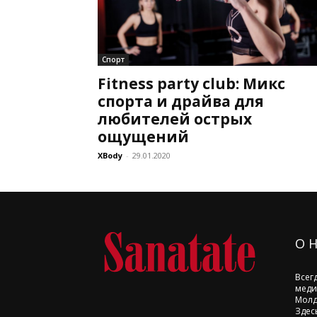
Спорт
Fitness party club: Микс
спорта и драйва для
любителей острых
ощущений
XBody
-
29.01.2020
О 
Всег
меди
Молд
Здес