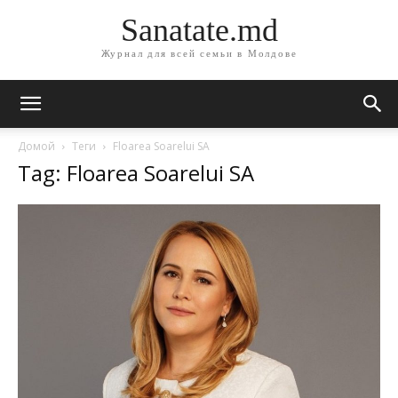
Sanatate.md
Журнал для всей семьи в Молдове
Домой
Теги
Floarea Soarelui SA
Tag: Floarea Soarelui SA