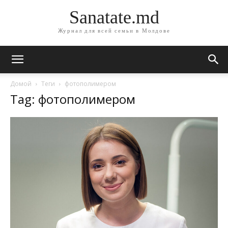
Sanatate.md
Журнал для всей семьи в Молдове
Домой
Теги
фотополимером
Tag: фотополимером