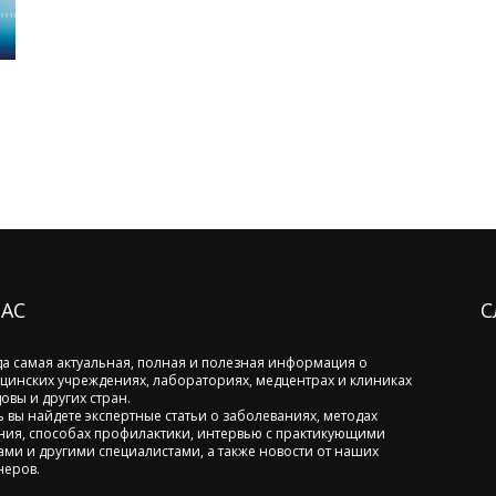
НАС
С
да самая актуальная, полная и полезная информация о
цинских учреждениях, лабораториях, медцентрах и клиниках
овы и других стран.
ь вы найдете экспертные статьи о заболеваниях, методах
ния, способах профилактики, интервью с практикующими
ами и другими специалистами, а также новости от наших
неров.