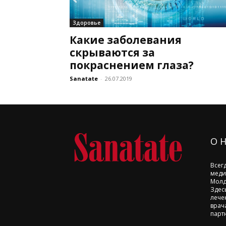
Здоровье
Какие заболевания
скрываются за
покраснением глаза?
Sanatate
-
26.07.2019
О 
Всег
меди
Молд
Здес
лече
врач
парт