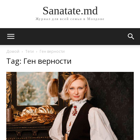
Sanatate.md
Журнал для всей семьи в Молдове
Домой
Теги
Ген верности
Tag: Ген верности