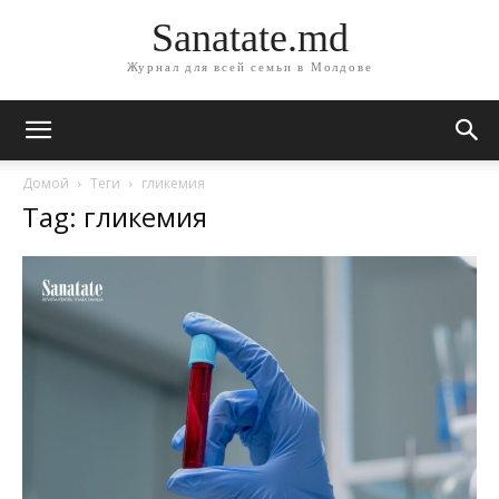
Sanatate.md
Журнал для всей семьи в Молдове
Домой
Теги
гликемия
Tag: гликемия