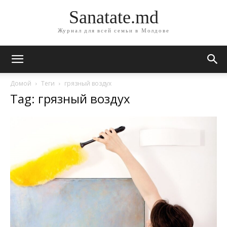
Sanatate.md
Журнал для всей семьи в Молдове
Домой
Теги
грязный воздух
Tag: грязный воздух