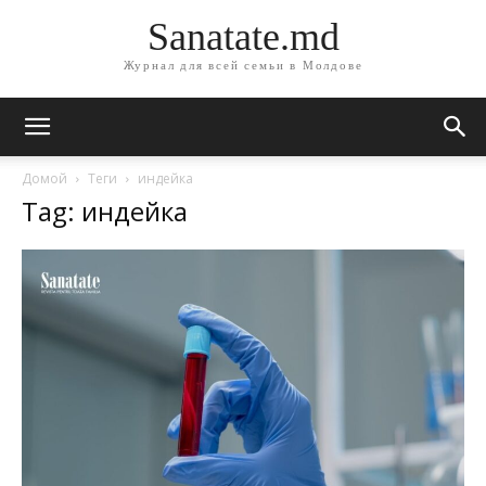
Sanatate.md
Журнал для всей семьи в Молдове
Домой
Теги
индейка
Tag: индейка